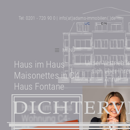
Tel:
0201 - 720 90 0
|
info(at)adams-immobilien(.)de
DE
EN
MENÜ
Haus im Haus
Unser Vertrieb f
sich über Ihre
Maisonettes in C4
Anruf
Haus Fontane
Haus im Haus
Wohnung C4-
01