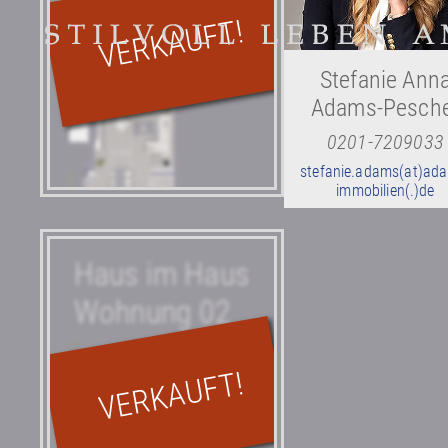
Stefanie Ann
Adams-Pesch
0201-7209033
stefanie.adams(at)ad
immobilien(.)de
Haus im Haus
Wohnung 02
Erdgeschoss