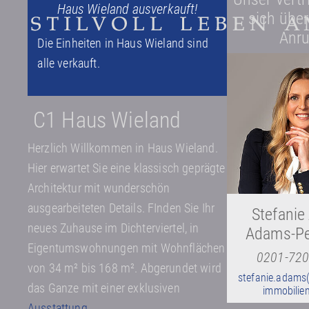
Haus Wieland ausverkauft!
sich über
Anru
Die Einheiten in Haus Wieland sind
alle verkauft.
C1 Haus Wieland
Herzlich Willkommen in Haus Wieland.
Hier erwartet Sie eine klassisch geprägte
Architektur mit wunderschön
ausgearbeiteten Details. FInden Sie Ihr
Stefanie
neues Zuhause im Dichterviertel, in
Adams-Pe
Eigentumswohnungen mit Wohnflächen
0201-72
von 34 m² bis 168 m². Abgerundet wird
stefanie.adams
das Ganze mit einer exklusiven
immobilien
Ausstattung
.