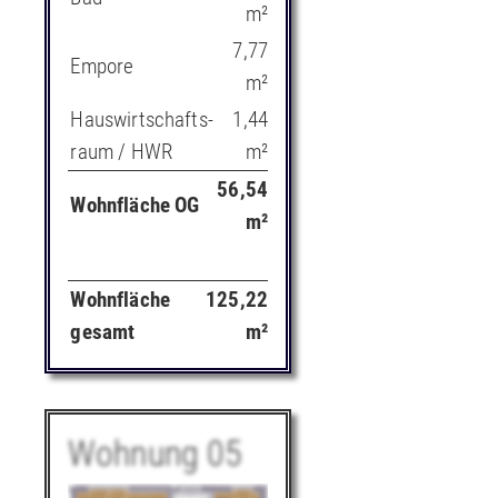
m²
7,77
Empore
m²
Hauswirtschafts-
1,44
raum / HWR
m²
56,54
Wohnfläche OG
m²
Wohnfläche
125,22
gesamt
m²
Wohnung 05