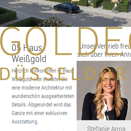
05 Haus
Unser Vertrieb freu
sich über Ihren Anr
Weißgold
Herzlich Willkommen in Haus
Weißgold. Hier erwartet Sie
eine moderne Architektur mit
wunderschön ausgearbeiteten
Details. Abgerundet wird das
Ganze mit einer exklusiven
Ausstattung
.
Stefanie Anna