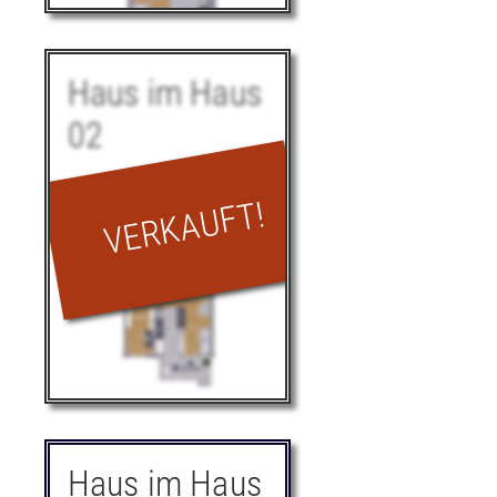
Haus im Haus
Erdgeschoss
02
1. Obergeschoss
Haus im Haus