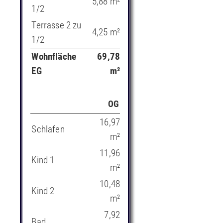
5,88 m²
1/2
Terrasse 2 zu
4,25 m²
1/2
Wohnfläche
69,78
EG
m²
OG
16,97
Schlafen
m²
11,96
Kind 1
m²
10,48
Kind 2
m²
7,92
Bad