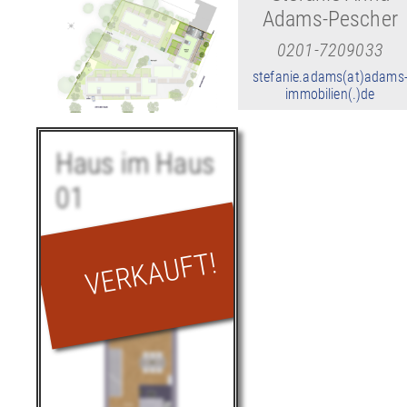
Adams-Pescher
0201-7209033
stefanie.adams(at)adams
immobilien(.)de
Haus im Haus
01