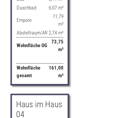
Nutzfläche
15,86
Duschbad
6,07 m²
gesamt
m²
11,79
Wohnfläche
136,69
Empore
m²
gesamt
m²
Abstellraum/AR
2,74 m²
152,55
Gesamtfläche
73,75
m²
Wohnfläche OG
m²
Wohnfläche
161,00
gesamt
m²
Haus im Haus
04