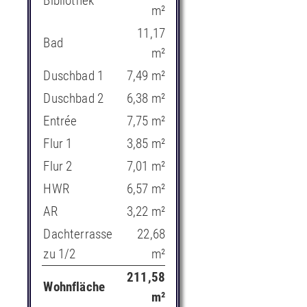
Bibliothek
m²
11,17
Bad
m²
Duschbad 1
7,49 m²
Duschbad 2
6,38 m²
Entrée
7,75 m²
Flur 1
3,85 m²
Flur 2
7,01 m²
HWR
6,57 m²
AR
3,22 m²
Dachterrasse
22,68
zu 1/2
m²
211,58
Wohnfläche
m²