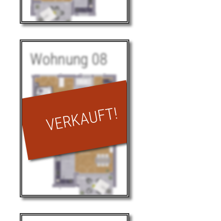
Loggia zu 1/2
4,32 m²
66,27
Wohnfläche
Lage im Haus
m²
Wohnung 08
Wohnung 07
2. OG
29,25
Wohnen | Essen
m²
Kochen
9,08 m²
Schlafen |
19,96
Ankleide
m²
13,42
Kind
m²
Lage im Haus
Bad
8,75 m²