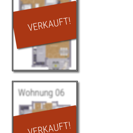
Lage im Haus
Wohnung 06
Wohnung 05
2. OG
29,39
Wohnen | Essen
m²