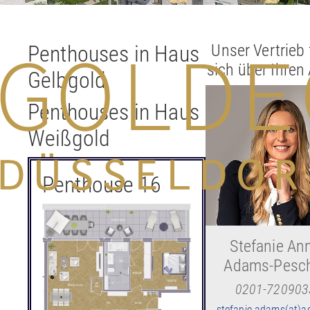
Penthouses in Haus
Unser Vertrieb 
sich über Ihren
Gelbgold
Penthouses in Haus
Weißgold
Penthouse 16
Stefanie An
Adams-Pesc
0201-720903
stefanie.adams(at)a