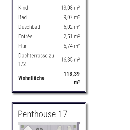
Kind
13,08 m²
Bad
9,07 m²
Duschbad
6,02 m²
Entrée
2,51 m²
Flur
5,74 m²
Dachterrasse zu
16,35 m²
1/2
118,39
Wohnfläche
m²
Penthouse 17