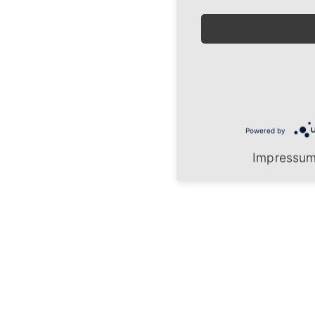
3,57 m²
(HWR)
Dachterrasse zu
30,09
1/2
m²
Balkon zu 1/2
2,10 m²
189,22
Wohnfläche
m²
Powered by
Impressu