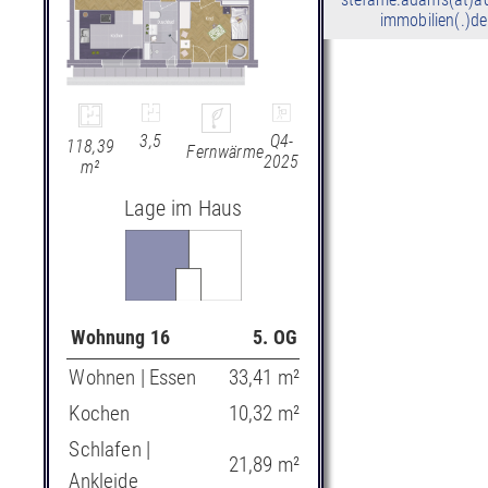
immobilien(.)de
3,5
Q4-
118,39
Fernwärme
2025
m²
Lage im Haus
Wohnung 16
5. OG
Wohnen | Essen
33,41 m²
Kochen
10,32 m²
Schlafen |
21,89 m²
Ankleide