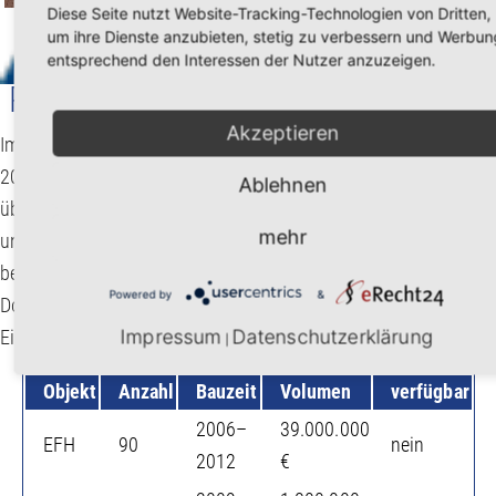
Diese Seite nutzt Website-Tracking-Technologien von Dritten,
um ihre Dienste anzubieten, stetig zu verbessern und Werbun
entsprechend den Interessen der Nutzer anzuzeigen.
Ruhrbogen, Essen-Heisingen
Akzeptieren
Im idyllischen Stadtteil Heisingen realisierten wir zwischen
2009 und 2012 in insgesamt fünf Bauschnitten hoch oben
Ablehnen
über dem Baldeneysee, in einer traumhaften Waldrandlage,
mehr
unser Projekt „Ruhrbogen” mit insgesamt 101 Wohneinheiten,
bestehend aus freistehenden Einfamilienhäusern, Einfamilien-
Powered by
&
Doppelhäusern, Einfamilien-Reihenhäusern und
Impressum
Datenschutzerklärung
Eigentumswohnungen.
|
Objekt
Anzahl
Bauzeit
Volumen
verfügbar
2006–
39.000.000
EFH
90
nein
2012
€