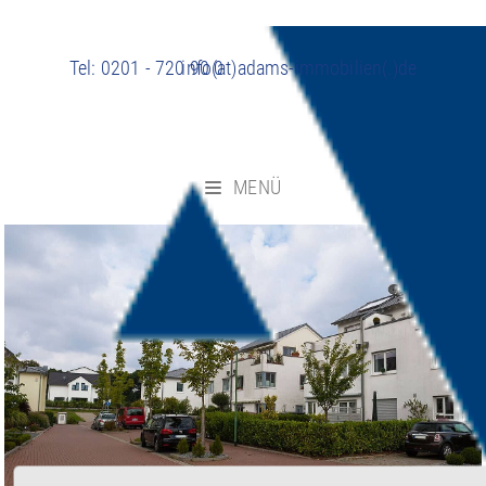
Tel:
0201 - 720 90 0
info(at)adams-immobilien(.)de
MENÜ